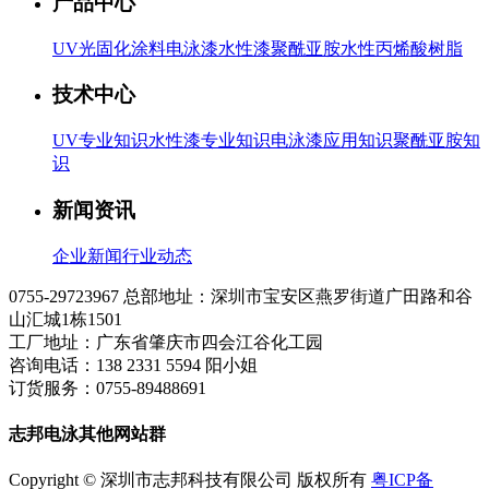
产品中心
UV光固化涂料
电泳漆
水性漆
聚酰亚胺
水性丙烯酸树脂
技术中心
UV专业知识
水性漆专业知识
电泳漆应用知识
聚酰亚胺知
识
新闻资讯
企业新闻
行业动态
0755-29723967
总部地址：深圳市宝安区燕罗街道广田路和谷
山汇城1栋1501
工厂地址：广东省肇庆市四会江谷化工园
咨询电话：138 2331 5594 阳小姐
订货服务：0755-89488691
志邦电泳其他网站群
Copyright © 深圳市志邦科技有限公司 版权所有
粤ICP备