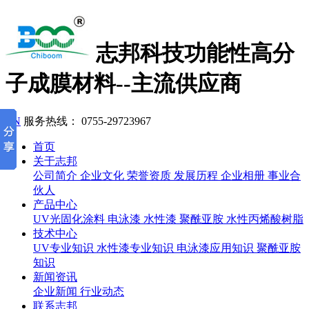
志邦科技
功能性高分
子成膜材料--主流供应商
EN
服务热线：
0755-29723967
首页
关于志邦
公司简介
企业文化
荣誉资质
发展历程
企业相册
事业合
伙人
产品中心
UV光固化涂料
电泳漆
水性漆
聚酰亚胺
水性丙烯酸树脂
技术中心
UV专业知识
水性漆专业知识
电泳漆应用知识
聚酰亚胺
知识
新闻资讯
企业新闻
行业动态
联系志邦