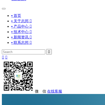
▪ 首页
▪ 关于志邦

▪ 产品中心

▪ 技术中心

▪ 新闻资讯

▪ 联系志邦




微 信
在线客服