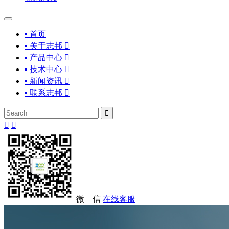
▪ 首页
▪ 关于志邦

▪ 产品中心

▪ 技术中心

▪ 新闻资讯

▪ 联系志邦




微 信
在线客服