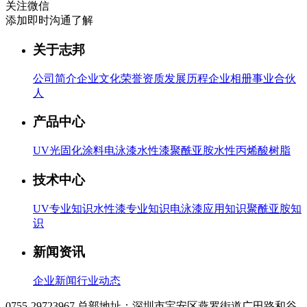
关注微信
添加即时沟通了解
关于志邦
公司简介
企业文化
荣誉资质
发展历程
企业相册
事业合伙
人
产品中心
UV光固化涂料
电泳漆
水性漆
聚酰亚胺
水性丙烯酸树脂
技术中心
UV专业知识
水性漆专业知识
电泳漆应用知识
聚酰亚胺知
识
新闻资讯
企业新闻
行业动态
0755-29723967
总部地址：深圳市宝安区燕罗街道广田路和谷