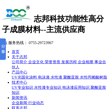
志邦科技
功能性高分
子成膜材料--主流供应商
EN
服务热线：
0755-29723967
首页
关于志邦
公司简介
企业文化
荣誉资质
发展历程
企业相册
事业合
伙人
产品中心
UV光固化涂料
电泳漆
水性漆
聚酰亚胺
水性丙烯酸树脂
技术中心
UV专业知识
水性漆专业知识
电泳漆应用知识
聚酰亚胺
知识
新闻资讯
企业新闻
行业动态
联系志邦