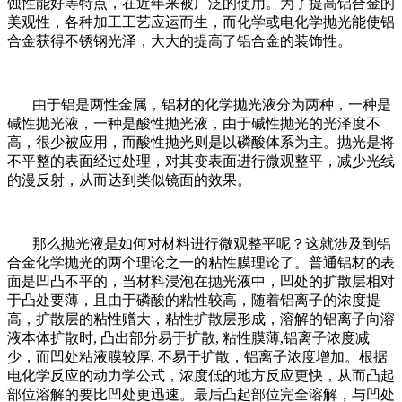
蚀性能好等特点，在近年来被广泛的使用。为了提高铝合金的
美观性，各种加工工艺应运而生，而化学或电化学抛光能使铝
合金获得不锈钢光泽，大大的提高了铝合金的装饰性。
由于铝是两性金属，铝材的化学抛光液分为两种，一种是
碱性抛光液，一种是酸性抛光液，由于碱性抛光的光泽度不
高，很少被应用，而酸性抛光则是以磷酸体系为主。抛光是将
不平整的表面经过处理，对其变表面进行微观整平，减少光线
的漫反射，从而达到类似镜面的效果。
那么抛光液是如何对材料进行微观整平呢？这就涉及到铝
合金化学抛光的两个理论之一的粘性膜理论了。普通铝材的表
面是凹凸不平的，当材料浸泡在抛光液中，凹处的扩散层相对
于凸处要薄，且由于磷酸的粘性较高，随着铝离子的浓度提
高，扩散层的粘性赠大，粘性扩散层形成，溶解的铝离子向溶
液本体扩散时, 凸出部分易于扩散, 粘性膜薄,铝离子浓度减
少，而凹处粘液膜较厚, 不易于扩散，铝离子浓度增加。根据
电化学反应的动力学公式，浓度低的地方反应更快，从而凸起
部位溶解的要比凹处更迅速。最后凸起部位完全溶解，与凹处